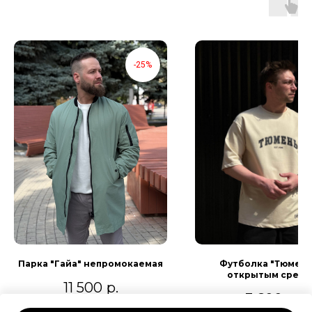
-25%
Парка "Гайа" непромокаемая
Футболка "Тюмень
открытым срезо
11 500
р.
3 600
р.