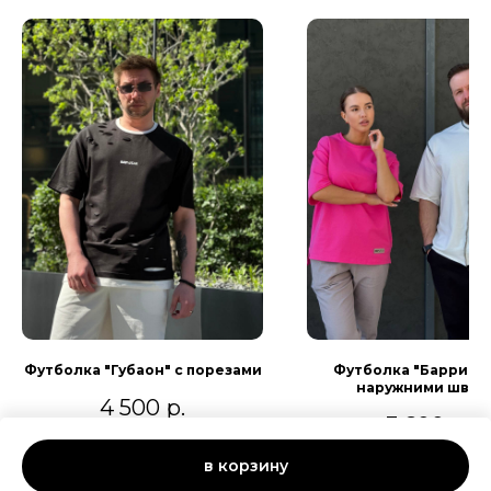
Футболка "Губаон" с порезами
Футболка "Баррио 3.
наружними швам
4 500
р.
3 600
р.
в корзину