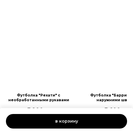
Футболка "Рехати" с
Футболка "Баррио 3.
необработанными рукавами
наружними швам
3 200
р.
3 600
р.
в корзину