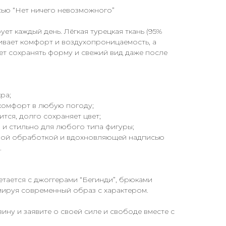
ью “Нет ничего невозможного”
ет каждый день. Лёгкая турецкая ткань (95%
чивает комфорт и воздухопроницаемость, а
т сохранять форму и свежий вид даже после
кра;
 комфорт в любую погоду;
дится, долго сохраняет цвет;
и стильно для любого типа фигуры;
овой обработкой и вдохновляющей надписью
.
етается с джоггерами “Бегинди”, брюками
рмируя современный образ с характером.
ину и заявите о своей силе и свободе вместе с