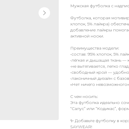
Мужская футболка с надпис
Футболка, которая мотивиру
хлопок, 5% лайкра) обеспе
добавление лайкры помогае
активной носки.
Преимущества модели:
•состав: 95% хлопок, 5% лай
•лёгкая и дышащая ткань —
•не вытягивается, легко гла
•свободный крой — удобно 
•лаконичный дизайн с баз
«Нет ничего невозможного»
С чем носить:
Эта футболка идеально соч
“Салус” или “Кодикас”, фо
✨ Добавьте футболку в корз
SAYWEAR!